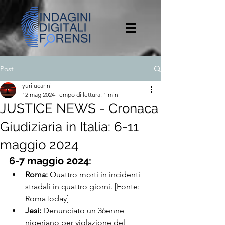
Post
yurilucarini
12 mag 2024
Tempo di lettura: 1 min
JUSTICE NEWS - Cronaca
Giudiziaria in Italia: 6-11
maggio 2024
6-7 maggio 2024:
Roma:
 Quattro morti in incidenti 
stradali in quattro giorni. [Fonte: 
RomaToday]
Jesi:
 Denunciato un 36enne 
nigeriano per violazione del 