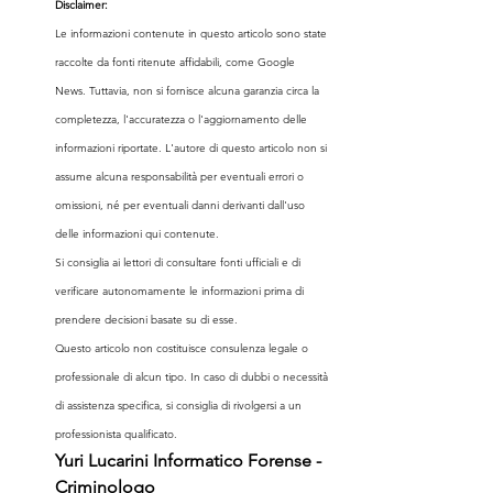
Disclaimer:
Le informazioni contenute in questo articolo sono state 
raccolte da fonti ritenute affidabili, come Google 
News. Tuttavia, non si fornisce alcuna garanzia circa la 
completezza, l'accuratezza o l'aggiornamento delle 
informazioni riportate. L'autore di questo articolo non si 
assume alcuna responsabilità per eventuali errori o 
omissioni, né per eventuali danni derivanti dall'uso 
delle informazioni qui contenute.
Si consiglia ai lettori di consultare fonti ufficiali e di 
verificare autonomamente le informazioni prima di 
prendere decisioni basate su di esse.
Questo articolo non costituisce consulenza legale o 
professionale di alcun tipo. In caso di dubbi o necessità 
di assistenza specifica, si consiglia di rivolgersi a un 
professionista qualificato.
Yuri Lucarini Informatico Forense - 
Criminologo