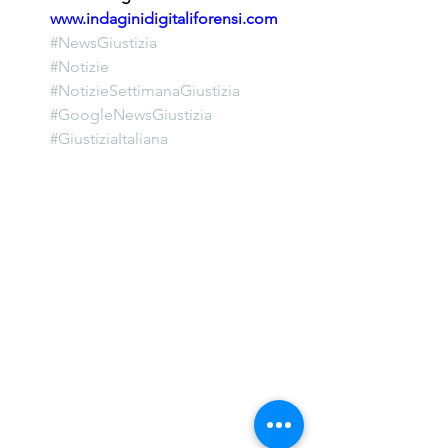
www.indaginidigitaliforensi.com
#NewsGiustizia
#Notizie
#NotizieSettimanaGiustizia
#GoogleNewsGiustizia
#GiustiziaItaliana