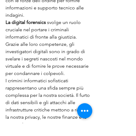
con le forze dell'ordine per fornire 
informazioni e supporto tecnico alle 
indagini.
La digital forensics
 svolge un ruolo 
cruciale nel portare i criminali 
informatici di fronte alla giustizia. 
Grazie alle loro competenze, gli 
investigatori digitali sono in grado di 
svelare i segreti nascosti nel mondo 
virtuale e di fornire le prove necessarie 
per condannare i colpevoli.
I crimini informatici sofisticati 
rappresentano una sfida sempre più 
complessa per la nostra società. Il furto 
di dati sensibili e gli attacchi alle 
infrastrutture critiche mettono a rischio 
la nostra privacy, le nostre finanze e la 
nostra sicurezza.
La digital forensics si rivela un'arma 