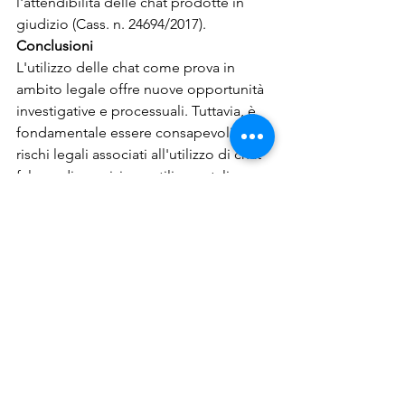
l'attendibilità delle chat prodotte in 
giudizio (Cass. n. 24694/2017).
Conclusioni
L'utilizzo delle chat come prova in 
ambito legale offre nuove opportunità 
investigative e processuali. Tuttavia, è 
fondamentale essere consapevoli dei 
rischi legali associati all'utilizzo di chat 
false e di acquisire e utilizzare tali 
prove nel rispetto delle norme sul 
consenso e sulla privacy.
Per approfondire:
Cassazione, sentenza n. 49016 del 2017
Ordinanza del Tribunale di Milano del 
2019
Articolo "Le chat come prova in 
giudizio: istruzioni per l'uso"
Yuri Lucarini Informatico Forense – 
Criminologo – Indagini Digitali Forensi