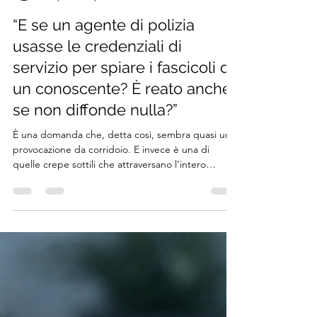
yurilucarini
15 apr
Tempo di lettura: 8 min
“E se un agente di polizia
usasse le credenziali di
servizio per spiare i fascicoli di
un conoscente? È reato anche
se non diffonde nulla?”
È una domanda che, detta così, sembra quasi una
provocazione da corridoio. E invece è una di
quelle crepe sottili che attraversano l’intero
edificio della fiducia pubblica: la distanza, spesso
microscopica, tra ciò che è tecnicamente possibile
e ciò che è giuridicamente legittimo. Il punto in
cui l’accesso “con password valida” smette di
essere un atto d’ufficio e diventa un gesto
personale, curioso, magari perfino banale. Eppure,
penalmente rilevante. C’è un momento, in ques