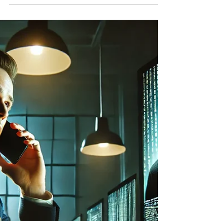
yurilucarini
10 gen 2025
Tempo di lettura: 3 min
Deepfake Audio: Una minaccia
crescente e come proteggersi
Le Truffe con la metodologia del Deep Fake Audio
andranno sempre di piu' ad aumentare e ci
saranno anche attacchi mirati verso vittime ,...