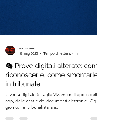
yurilucarini
18 mag 2025
Tempo di lettura: 4 min
🎭 Prove digitali alterate: come
riconoscerle, come smontarle