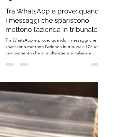
yurilucarini
15 apr
Tempo di lettura: 7 min
Tra WhatsApp e prove: quando
i messaggi che spariscono
mettono l’azienda in tribunale
Tra WhatsApp e prove: quando i messaggi che
spariscono mettono l’azienda in tribunale C’è un
cambiamento che in molte aziende italiane è
passato quasi inosservato perché non è arrivato
con un progetto, un budget, un comitato. È
arrivato con una frase detta al volo: “scrivimi su
WhatsApp”, “facciamo su Signal”, “mettiamo i
messaggi a scomparsa così non si accumula roba”.
All’inizio sembra solo una scorciatoia: meno email,
meno allegati, meno caos. Poi, a distanza di mesi,
quan