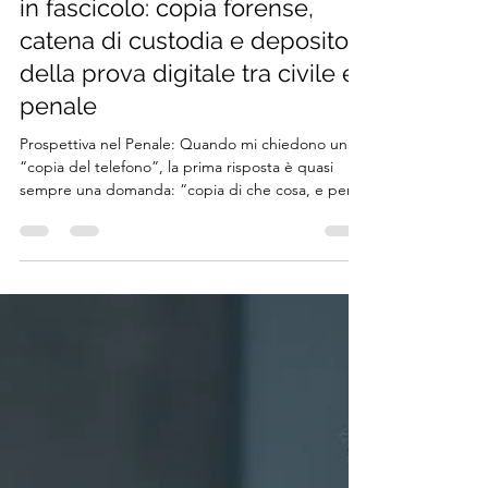
yurilucarini
15 apr
Tempo di lettura: 6 min
Quando uno smartphone entra
in fascicolo: copia forense,
catena di custodia e deposito
della prova digitale tra civile e
penale
Prospettiva nel Penale: Quando mi chiedono una
“copia del telefono”, la prima risposta è quasi
sempre una domanda: “copia di che cosa, e per
farci cosa?”. Perché copia forense non è backup. Il
backup serve a ripristinare; la copia forense serve
a cristallizzare. In teoria l’orizzonte è l’immagine
bit-per-bit: una replica del contenuto digitale del
supporto tale da consentire verifiche di integrità e
ripetibilità. La NIST, parlando di preservazione
dell’evidenza digitale, desc